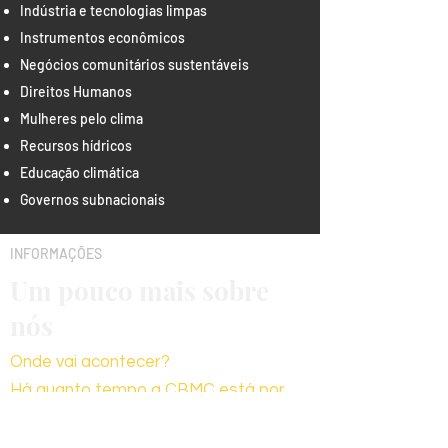
Indústria e tecnologias limpas
Instrumentos econômicos
Negócios comunitários sustentáveis
Direitos Humanos
Mulheres pelo clima
Recursos hídricos
Educação climática
Governos subnacionais
INFORMAÇÕES
Um pouco mais sobre
nós
Onde vai acontecer?
Há quanto tempo a CBMC está por
aí?
Em breve, programação completa.