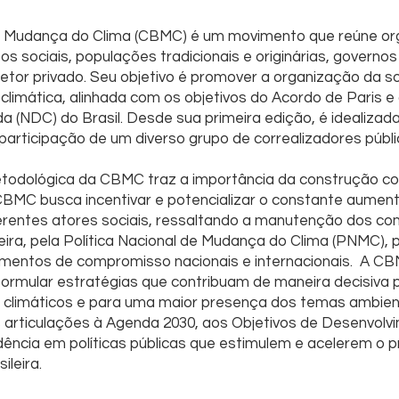
de Mudança do Clima (CBMC) é um movimento que reúne o
sociais, populações tradicionais e originárias, governos 
setor privado. Seu objetivo é promover a organização da so
climática, alinhada com os objetivos do Acordo de Paris e
 (NDC) do Brasil. Desde sua primeira edição, é idealiza
 participação de um diverso grupo de correalizadores públi
todológica da CBMC traz a importância da construção col
 CBMC busca incentivar e potencializar o constante aumen
rentes atores sociais, ressaltando a manutenção dos c
ira, pela Política Nacional de Mudança do Clima (PNMC), 
mentos de compromisso nacionais e internacionais. A CB
formular estratégias que contribuam de maneira decisiva 
 climáticos e para uma maior presença dos temas ambien
as articulações à Agenda 2030, aos Objetivos de Desenvol
ência em políticas públicas que estimulem e acelerem o 
sileira.