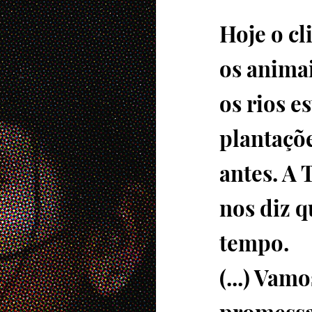
Hoje o cl
os anima
os rios e
plantaçõ
antes. A 
nos diz 
tempo.
(...) Vam