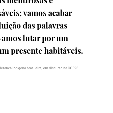
s mentirosas e
sáveis; vamos acabar
luição das palavras
 vamos lutar por um
um presente habitáveis.
derança indígena brasileira, em discurso na COP26