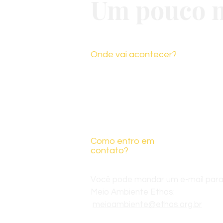
Um pouco m
Onde vai acontecer?
Em breve, programação completa
Como entro em
contato?
Você pode mandar um e-mail para
Meio Ambiente Ethos:
meioambiente@ethos.org.br