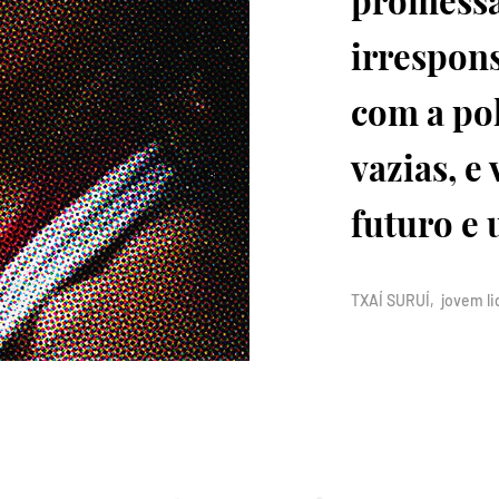
promessa
irrespon
com a po
vazias, e
futuro e 
TXAÍ SURUÍ, jovem li