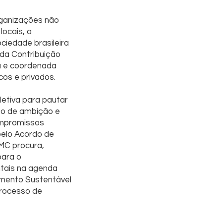
rganizações não
locais, a
ciedade brasileira
 da Contribuição
da e coordenada
cos e privados.
etiva para pautar
to de ambição e
ompromissos
pelo Acordo de
MC procura,
para o
tais na agenda
vimento Sustentável
processo de