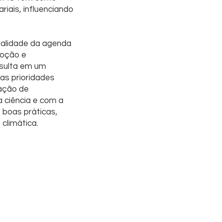
riais, influenciando
ralidade da agenda
moção e
esulta em um
as prioridades
iação de
 ciência e com a
boas práticas,
climática.