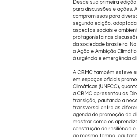
Desde sua primeira ediçã
para discussões e ações. A
compromissos para diverso
segunda edição, adaptada 
aspectos sociais e ambien
protagonista nas discussõ
da sociedade brasileira. No
a Ação e Ambição Climátic
à urgência e emergência cl
A CBMC também esteve em 
em espaços oficiais prom
Climáticas (UNFCC), quant
a CBMC apresentou as Dire
transição, pautando a nec
transversal entre as dife
agenda de promoção de dir
mostrar como os aprendiza
construção de resiliência 
ao mesmo tempo, pautando 