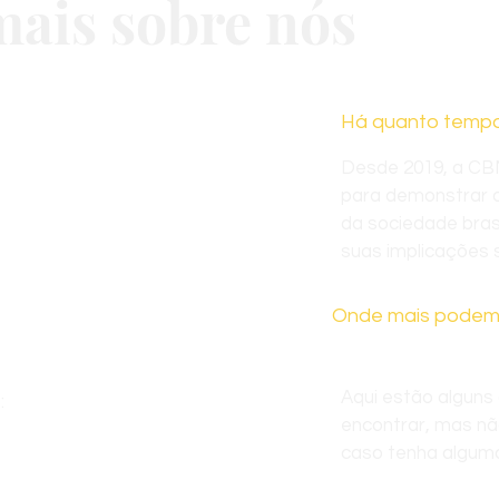
ais sobre nós
Há quanto tempo
.
Desde 2019, a CB
para demonstrar 
da sociedade bras
suas implicações s
Onde mais podem
Aqui estão alguns
:
encontrar, mas nã
caso tenha algum