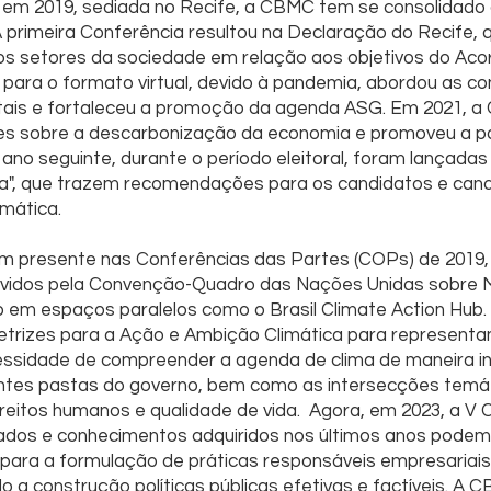
o em 2019, sediada no Recife, a CBMC tem se consolidad
 primeira Conferência resultou na Declaração do Recife,
s setores da sociedade em relação aos objetivos do Acor
para o formato virtual, devido à pandemia, abordou as c
tais e fortaleceu a promoção da agenda ASG. Em 2021, a
es sobre a descarbonização da economia e promoveu a pa
 ano seguinte, durante o período eleitoral, foram lançadas 
a", que trazem recomendações para os candidatos e can
imática.
presente nas Conferências das Partes (COPs) de 2019, 2
ovidos pela Convenção-Quadro das Nações Unidas sobre
o em espaços paralelos como o Brasil Climate Action Hub
trizes para a Ação e Ambição Climática para representa
essidade de compreender a agenda de clima de maneira i
rentes pastas do governo, bem como as intersecções temá
eitos humanos e qualidade de vida. Agora, em 2023, a 
dos e conhecimentos adquiridos nos últimos anos podem c
e para a formulação de práticas responsáveis empresariai
a construção políticas públicas efetivas e factíveis. A