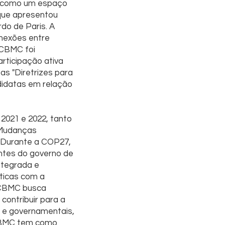
o como um espaço
 que apresentou
do de Paris. A
onexões entre
 CBMC foi
rticipação ativa
as "Diretrizes para
didatas em relação
021 e 2022, tanto
 Mudanças
. Durante a COP27,
ntes do governo de
ntegrada e
ticas com a
V CBMC busca
ontribuir para a
s e governamentais,
 CBMC tem como