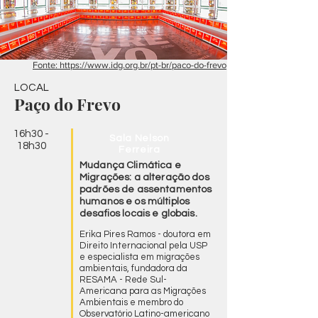
Fonte: https://www.idg.org.br/pt-br/paco-do-frevo
LOCAL
Paço do Frevo
16h30 -
Sala Nelson
18h30
Ferreira
Mudança Climática e
Migrações: a alteração dos
padrões de assentamentos
humanos e os múltiplos
desafios locais e globais.
Erika Pires Ramos - doutora em
Direito Internacional pela USP
e especialista em migrações
ambientais, fundadora da
RESAMA - Rede Sul-
Americana para as Migrações
Ambientais e membro do
Observatório Latino-americano