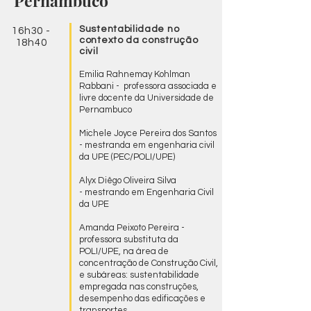
Pernambuco
Sustentabilidade no
16h30 -
contexto da construção
18h40
civil
Emilia Rahnemay Kohlman
Rabbani - professora associada e
livre docente da Universidade de
Pernambuco
Michele Joyce Pereira dos Santos
- mestranda em engenharia civil
da UPE (PEC/POLI/UPE)
Alyx Diêgo Oliveira Silva
- mestrando em Engenharia Civil
da UPE
Amanda Peixoto Pereira -
professora substituta da
POLI/UPE, na área de
concentração de Construção Civil,
e subáreas: sustentabilidade
empregada nas construções,
desempenho das edificações e
transportes.