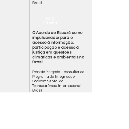
Brasil
Sala
Capiba
O Acordo de Escazú como
impulsionador para o
acesso à informação,
participação e acesso à
justiça em questões
climáticas e ambientais no
Brasil
Renato Morgado – consultor do
Programa de Integridade
Socioambiental da
Transparência Internacional
Brasil
Rubens Harry Born -
engenheiro civil com
especialização em Engenharia
Ambiental, advogado, mestre e
doutor em saúde pública
ambiental. Colaborador
associado da Fundação Esquel