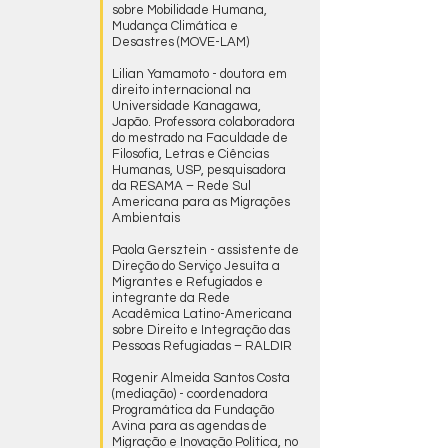
sobre Mobilidade Humana,
Mudança Climática e
Desastres (MOVE-LAM)
Lilian Yamamoto - doutora em
direito internacional na
Universidade Kanagawa,
Japão. Professora colaboradora
do mestrado na Faculdade de
Filosofia, Letras e Ciências
Humanas, USP, pesquisadora
da RESAMA – Rede Sul
Americana para as Migrações
Ambientais
Paola Gersztein - assistente de
Direção do Serviço Jesuíta a
Migrantes e Refugiados e
integrante da Rede
Acadêmica Latino-Americana
sobre Direito e Integração das
Pessoas Refugiadas – RALDIR
Rogenir Almeida Santos Costa
(mediação) - coordenadora
Programática da Fundação
Avina para as agendas de
Migração e Inovação Política, no