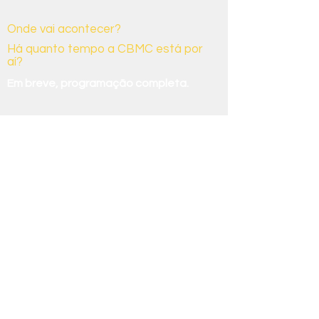
nós
Onde vai acontecer?
Há quanto tempo a CBMC está por
aí?
Em breve, programação completa.
Desde 2019, a CBMC promove
encontros anuais para demonstrar o
engajamento e o compromisso da
sociedade brasileira com a agenda
climática e suas implicações sociais.
Como entro em contato?
Onde mais podemos encontrar a
CBMC?
Você pode mandar um e-mail para:
Meio Ambiente Ethos:
meioambiente@ethos.org.br
Aqui estão alguns canais que você pode