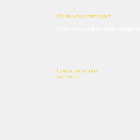
Onde vai acontecer?
Em breve, programação completa
Como entro em
contato?
Você pode mandar um e-mail para
Meio Ambiente Ethos:
meioambiente@ethos.org.br