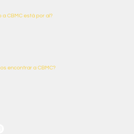
 a CBMC está por aí?
MC promove encontros anuais
o engajamento e o compromisso
ileira com a agenda climática e
ociais.
os encontrar a CBMC?
 canais que você pode nos
o deixe de entrar em contato
a dúvida ou sugestão.