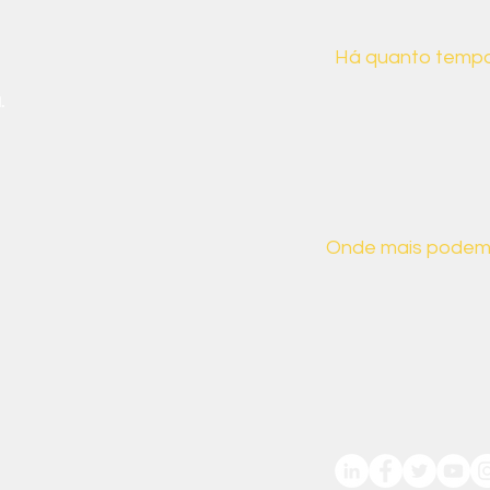
Há quanto tempo
.
Desde 2019, a CB
para demonstrar 
da sociedade bras
suas implicações s
Onde mais podem
Aqui estão alguns
:
encontrar, mas nã
caso tenha algum