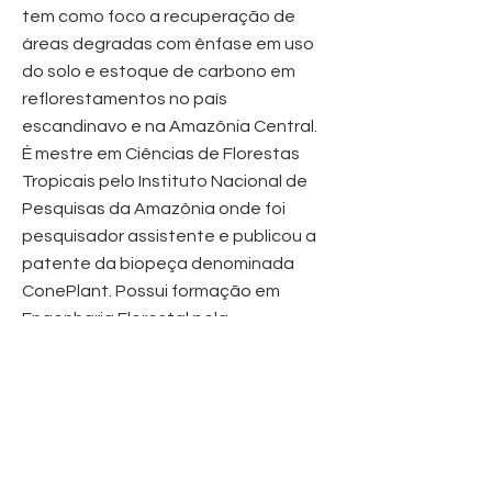
tem como foco a recuperação de
áreas degradas com ênfase em uso
do solo e estoque de carbono em
reflorestamentos no país
escandinavo e na Amazônia Central.
É mestre em Ciências de Florestas
Tropicais pelo Instituto Nacional de
Pesquisas da Amazônia onde foi
pesquisador assistente e publicou a
patente da biopeça denominada
ConePlant. Possui formação em
Engenharia Florestal pela
Universidade de Brasília onde
participou de projetos de pesquisa
financiados pelo IBAMA no
Laboratório de Produtos Florestais e
pela Embrapa Cenargen​.