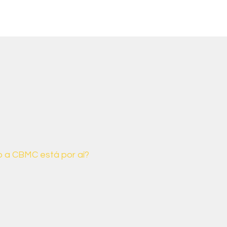
 a CBMC está por aí?
MC promove encontros anuais
o engajamento e o compromisso
ileira com a agenda climática e
ociais.