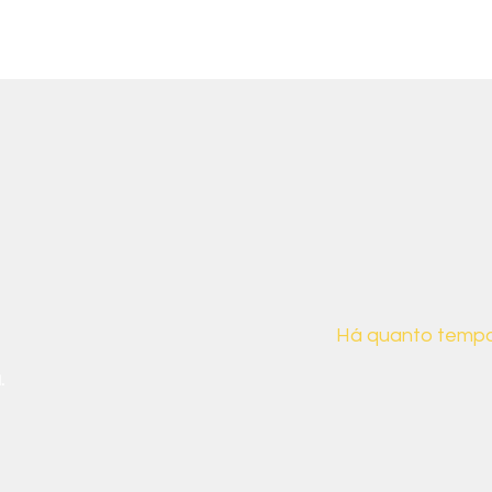
ais sobre nós
Há quanto tempo
.
Desde 2019, a CB
para demonstrar 
da sociedade bras
suas implicações s