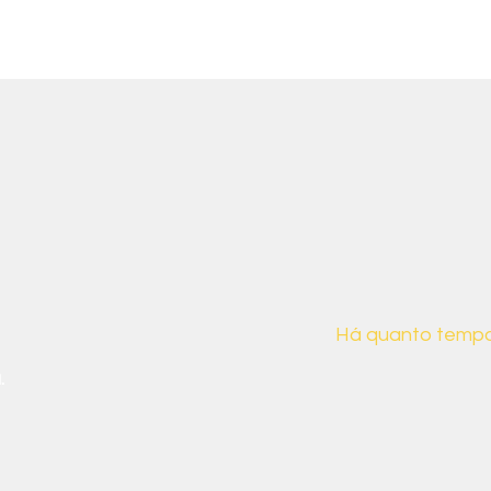
ais sobre nós
Há quanto tempo
.
Desde 2019, a CB
para demonstrar 
da sociedade bras
suas implicações s