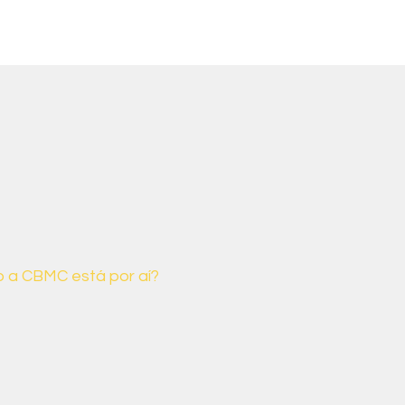
 a CBMC está por aí?
MC promove encontros anuais
o engajamento e o compromisso
ileira com a agenda climática e
ociais.