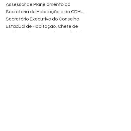
Assessor de Planejamento da
Secretaria de Habitação e da CDHU,
Secretário Executivo do Conselho
Estadual de Habitação, Chefe de
Gabinete da Secretaria Estadual de
Habitação e Secretário do Meio
Ambiente.
INFORMAÇÕES
Um pouco mais sobre
nós
Onde vai acontecer?
Há quanto tempo a CBMC está por
aí?
Em breve, programação completa.
Desde 2019, a CBMC promove