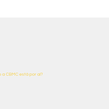
 a CBMC está por aí?
MC promove encontros anuais
o engajamento e o compromisso
ileira com a agenda climática e
ociais.