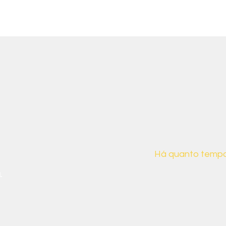
ais sobre nós
Há quanto tempo
.
Desde 2019, a CB
para demonstrar 
da sociedade bras
suas implicações s