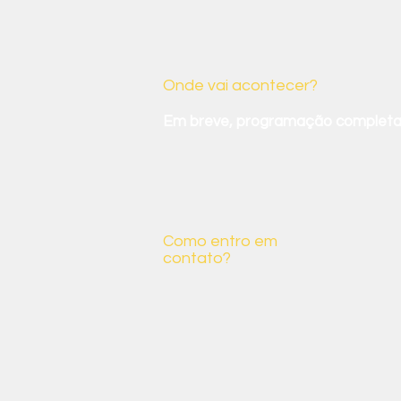
Um pouco m
Onde vai acontecer?
Em breve, programação completa
Como entro em
contato?
Você pode mandar um e-mail para
Meio Ambiente Ethos:
meioambiente@ethos.org.br