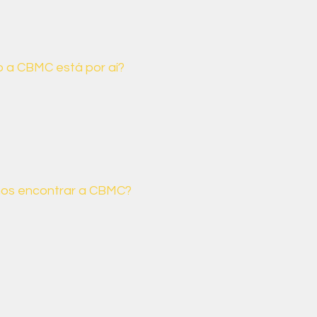
 a CBMC está por aí?
MC promove encontros anuais
o engajamento e o compromisso
ileira com a agenda climática e
ociais.
os encontrar a CBMC?
 canais que você pode nos
o deixe de entrar em contato
a dúvida ou sugestão.