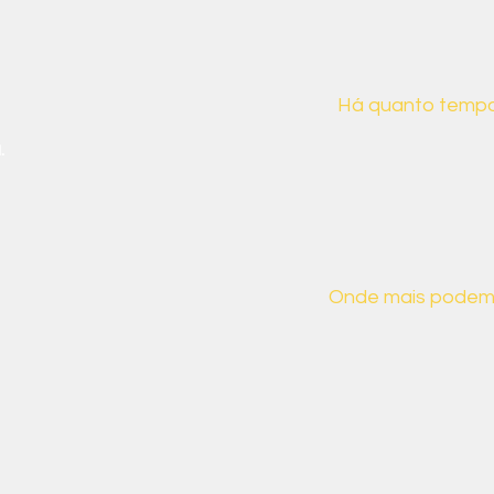
ais sobre nós
Há quanto tempo
.
Desde 2019, a CB
para demonstrar 
da sociedade bras
suas implicações s
Onde mais podem
Aqui estão alguns
:
encontrar, mas nã
caso tenha algum