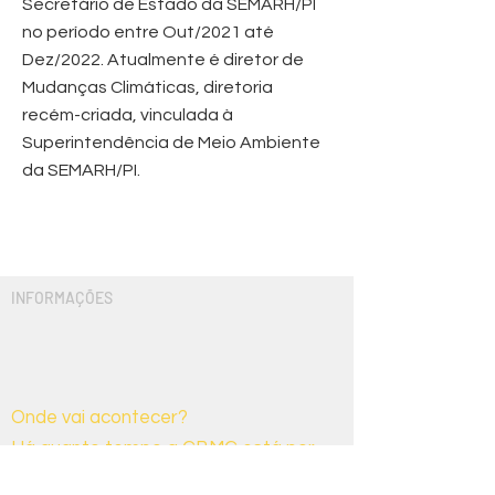
Secretário de Estado da SEMARH/PI
no período entre Out/2021 até
Dez/2022. Atualmente é diretor de
Mudanças Climáticas, diretoria
recém-criada, vinculada à
Superintendência de Meio Ambiente
da SEMARH/PI.
INFORMAÇÕES
Um pouco mais sobre
nós
Onde vai acontecer?
Há quanto tempo a CBMC está por
aí?