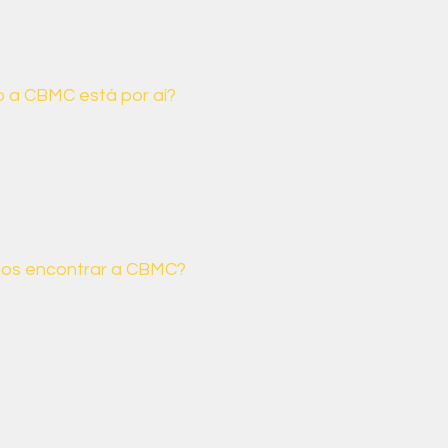
 a CBMC está por aí?
MC promove encontros anuais
o engajamento e o compromisso
ileira com a agenda climática e
ociais.
os encontrar a CBMC?
 canais que você pode nos
o deixe de entrar em contato
a dúvida ou sugestão.