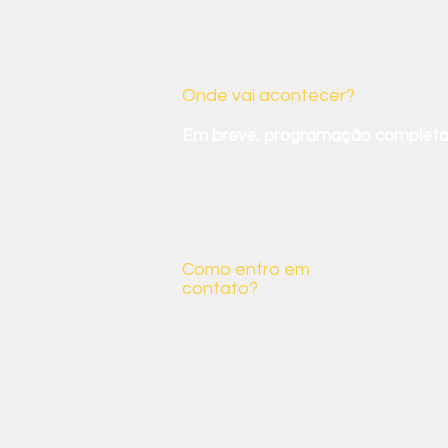
Um pouco m
Onde vai acontecer?
Em breve, programação completa
Como entro em
contato?
Você pode mandar um e-mail para
Meio Ambiente Ethos:
meioambiente@ethos.org.br