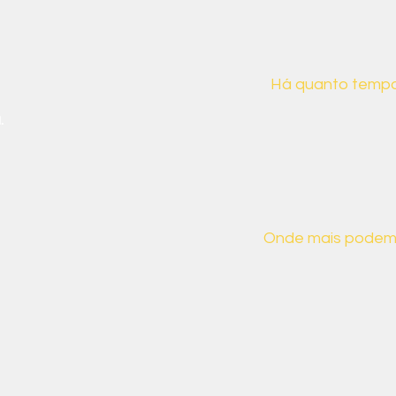
ais sobre nós
Há quanto tempo
.
Desde 2019, a CB
para demonstrar 
da sociedade bras
suas implicações s
Onde mais podem
Aqui estão alguns
:
encontrar, mas nã
caso tenha algum