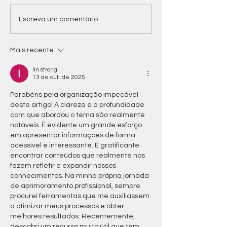
Natal recebe autoridades
5ª CBMC, em Nat
Escreva um comentário
federais e estaduais e
com pedido de 
especialistas para debater
de ações para c
emergências climáticas
emergência climá
Mais recente
lin strong
13 de out. de 2025
Parabéns pela organização impecável 
deste artigo! A clareza e a profundidade 
com que abordou o tema são realmente 
notáveis. É evidente um grande esforço 
em apresentar informações de forma 
acessível e interessante. É gratificante 
encontrar conteúdos que realmente nos 
fazem refletir e expandir nossos 
conhecimentos. Na minha própria jornada 
de aprimoramento profissional, sempre 
procurei ferramentas que me auxiliassem 
a otimizar meus processos e obter 
melhores resultados. Recentemente, 
descobri um recurso muito útil que tem 