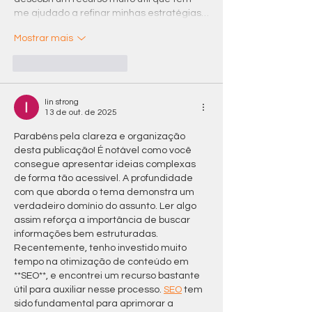
me ajudado a refinar minhas estratégias…
Mostrar mais
Curtir
Responder
lin strong
13 de out. de 2025
Parabéns pela clareza e organização 
desta publicação! É notável como você 
consegue apresentar ideias complexas 
de forma tão acessível. A profundidade 
com que aborda o tema demonstra um 
verdadeiro domínio do assunto. Ler algo 
assim reforça a importância de buscar 
informações bem estruturadas. 
Recentemente, tenho investido muito 
tempo na otimização de conteúdo em 
**SEO**, e encontrei um recurso bastante 
útil para auxiliar nesse processo. 
SEO
 tem 
sido fundamental para aprimorar a 