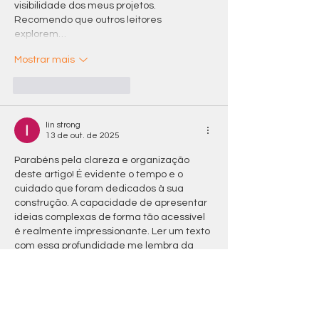
visibilidade dos meus projetos. 
Recomendo que outros leitores 
explorem…
Mostrar mais
Curtir
Responder
lin strong
13 de out. de 2025
Parabéns pela clareza e organização 
deste artigo! É evidente o tempo e o 
cuidado que foram dedicados à sua 
construção. A capacidade de apresentar 
ideias complexas de forma tão acessível 
é realmente impressionante. Ler um texto 
com essa profundidade me lembra da 
importância de buscar informações bem 
fundamentadas e que realmente 
agreguem valor. Na minha própria 
jornada de aprimoramento e 
desenvolvimento profissional, sempre me 