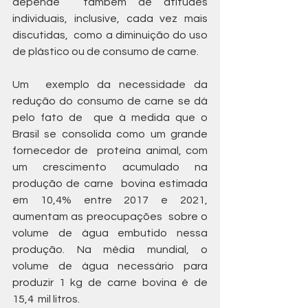
depende  também de atitudes 
individuais, inclusive, cada vez mais 
discutidas,  como a diminuição do uso 
de plástico ou de consumo de carne.
Um  exemplo da necessidade da 
redução do consumo de carne se dá 
pelo fato de  que à medida que o 
Brasil se consolida como um grande 
fornecedor de  proteína animal, com 
um crescimento acumulado na 
produção de carne  bovina estimada 
em 10,4% entre 2017 e 2021, 
aumentam as preocupações  sobre o 
volume de água embutido nessa 
produção. Na média mundial, o  
volume de água necessário para 
produzir 1 kg de carne bovina é de 
15,4  mil litros.